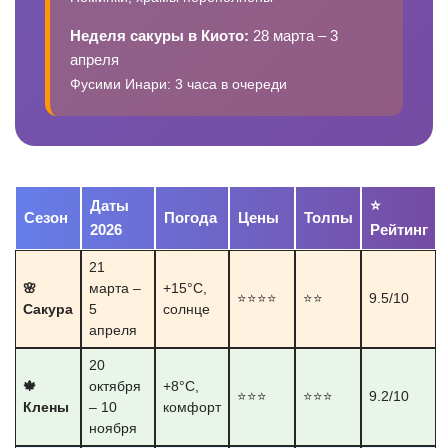
Неделя сакуры в Киото:
28 марта – 3
апреля
Фусими Инари: 3 часа в очереди
Даты
⭐
Сезон
Погода
Цены
Толпы
2026
Рейтинг
21
🌸
марта –
+15°C,
⭐⭐⭐⭐
⭐⭐
9.5/10
Сакура
5
солнце
апреля
20
🍁
октября
+8°C,
⭐⭐⭐
⭐⭐⭐
9.2/10
Клены
– 10
комфорт
ноября