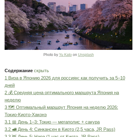
Photo by
Yu Kato
on
Unsplash
Содержание
скрыть
1
Виза в Японию 2026 для россиян: как получить за 5–10
дней
2
💰 Средняя цена оптимального маршрута Япония на
неделю
3
🗺️ Оптимальный маршрут Япония на неделю 2026:
Токио-Киото-Хаконэ
3.1
📅 День 1–3: Токио — мегаполис + сакура
3.2
🚅 День 4: Синкансен в Киото (2,5 часа, JR Pass)
3.3
🦌 День 5: Нара (1 час от Киото, JR Pass)