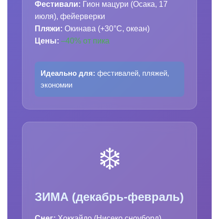
Фестивали:
Гион мацури (Осака, 17
июля), фейерверки
Пляжи:
Окинава (+30°C, океан)
Цены:
–40% от пика
Идеально для:
фестивалей, пляжей,
экономии
❄️
ЗИМА (декабрь-февраль)
Снег:
Хоккайдо (Нисеко сноуборд),