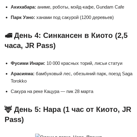
Акихабара:
аниме, роботы, мэйд-кафе, Gundam Cafe
Парк Уэно:
ханами под сакурой (1200 деревьев)
🚅 День 4: Синкансен в Киото (2,5
часа, JR Pass)
Фусими Инари:
10 000 красных торий, лисьи статуи
Арасияма:
бамбуковый лес, обезьяний парк, поезд Saga
Torokko
Сакура на реке Кацура — пик 28 марта
🦌 День 5: Нара (1 час от Киото, JR
Pass)