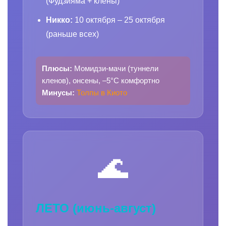
(Фудзияма + клены)
Никко:
10 октября – 25 октября
(раньше всех)
Плюсы:
Момидзи-мачи (туннели
кленов), онсены, –5°C комфортно
Минусы:
Толпы в Киото
🌊
ЛЕТО (июнь-август)