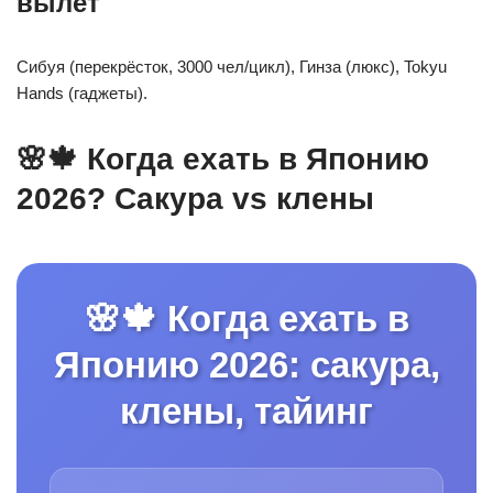
вылет
Сибуя (перекрёсток, 3000 чел/цикл), Гинза (люкс), Tokyu
Hands (гаджеты).
🌸🍁 Когда ехать в Японию
2026? Сакура vs клены
🌸🍁 Когда ехать в
Японию 2026: сакура,
клены, тайинг