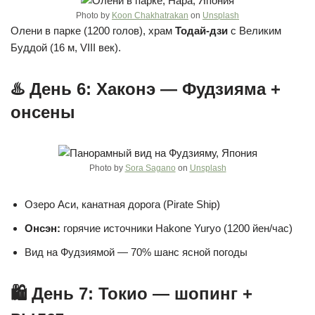
Photo by
Koon Chakhatrakan
on
Unsplash
Олени в парке (1200 голов), храм
Тодай-дзи
с Великим
Буддой (16 м, VIII век).
♨️ День 6: Хаконэ — Фудзияма +
онсены
Photo by
Sora Sagano
on
Unsplash
Озеро Аси, канатная дорога (Pirate Ship)
Онсэн:
горячие источники Hakone Yuryo (1200 йен/час)
Вид на Фудзиямой — 70% шанс ясной погоды
🛍️ День 7: Токио — шопинг +