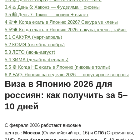
3.4
♨️ День 6: Хаконэ — Фудзияма + онсены
3.5
🛍️ День 7: Токио — шопинг + вылет
4
🌸🍁 Когда ехать в Японию 2026? Сакура vs клены
5
🌸🍁 Когда ехать в Японию 2026: сакура, клены, тайинг
5.1
САКУРА (март-апрель)
5.2
КОМЭ (октябрь-ноябрь)
5.3
ЛЕТО (июнь-август)
5.4
ЗИМА (декабрь-февраль)
5.5
🚫 Когда НЕ ехать в Японию (пиковые толпы)
6
❓ FAQ: Япония на неделю 2026 — популярные вопросы
Виза в Японию 2026 для
россиян: как получить за 5–
10 дней
С февраля 2026 работают визовые
центры:
Москва
(Олимпийский пр., 16) и
СПб
(Стремянная,