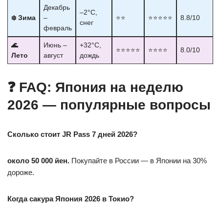
Декабрь
–2°C,
❄️ Зима
–
⭐⭐
⭐⭐⭐⭐⭐
8.8/10
снег
февраль
🌊
Июнь –
+32°C,
⭐⭐⭐⭐⭐
⭐⭐⭐⭐
8.0/10
Лето
август
дождь
❓ FAQ: Япония на неделю
2026 — популярные вопросы
Сколько стоит JR Pass 7 дней 2026?
около 50 000 йен.
Покупайте в России — в Японии на 30%
дороже.
Когда сакура Япония 2026 в Токио?